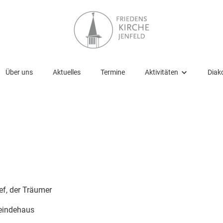
Über uns
Aktuelles
Termine
Aktivitäten
Diako
Aktivitäten
Gottesdienste
Kirchencafé
Glauben entdecken und v
Kinder und Jugendliche
f, der Träumer
Senioren
meindehaus
Musik