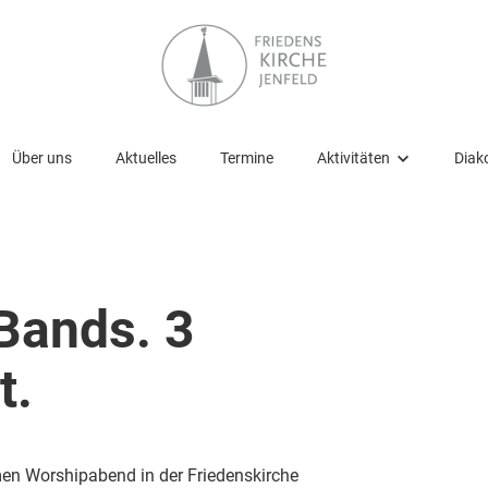
Über uns
Aktuelles
Termine
Aktivitäten
Diako
Aktivitäten
Gottesdienste
Kirchencafé
Bands. 3
Glauben entdecken und v
t.
Kinder und Jugendliche
Senioren
en Worshipabend in der Friedenskirche
Musik