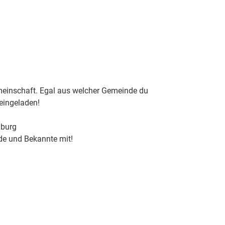
Integration
Gesundheit und Glaube
meinschaft. Egal aus welcher Gemeinde du
 eingeladen!
mburg
de und Bekannte mit!